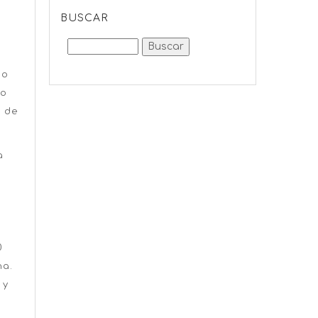
BUSCAR
do
do
d de
a
0
na.
 y