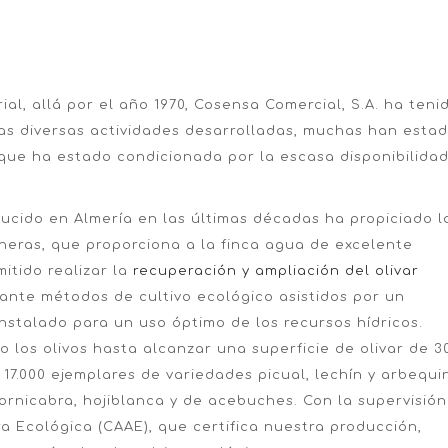
al, allá por el año 1970, Cosensa Comercial, S.A. ha teni
las diversas actividades desarrolladas, muchas han esta
que ha estado condicionada por la escasa disponibilida
ducido en Almería en las últimas décadas ha propiciado l
neras, que proporciona a la finca agua de excelente
itido realizar la
recuperación y ampliación del olivar
ante métodos de cultivo ecológico asistidos por un
 instalado para un uso óptimo de los recursos hídricos.
 los olivos hasta alcanzar una superficie de olivar de 3
17.000 ejemplares de variedades picual, lechín y arbequi
rnicabra, hojiblanca y de acebuches. Con la supervisión
a Ecológica (CAAE), que certifica nuestra producción,