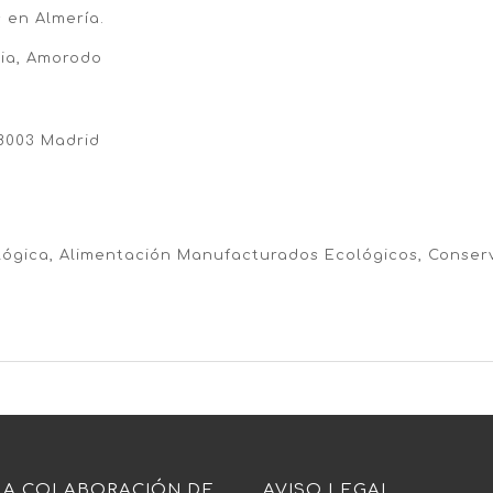
s en Almería.
cia, Amorodo
28003 Madrid
lógica, Alimentación Manufacturados Ecológicos, Conser
LA COLABORACIÓN DE
AVISO LEGAL