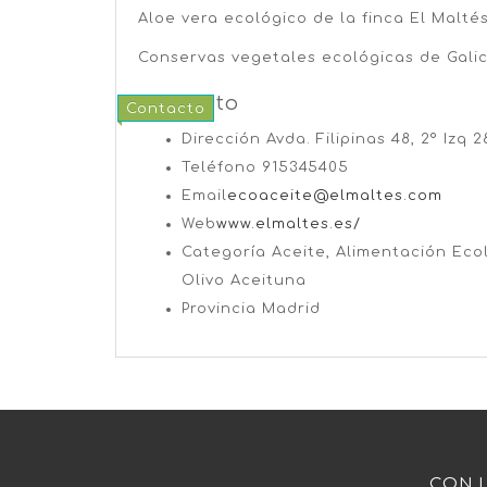
Aloe vera ecológico de la finca El Malté
Conservas vegetales ecológicas de Gali
Contacto
Contacto
Dirección
Avda. Filipinas 48, 2º Izq 
Teléfono
915345405
Email
ecoaceite@elmaltes.com
Web
www.elmaltes.es/
Categoría
Aceite, Alimentación Eco
Olivo Aceituna
Provincia
Madrid
CON 