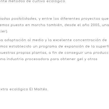
ente métodos de cultivo ecológico.
iadas posibilidades, y entre los diferentes proyectos que
emos puesto en marcha también, desde el año 2005, un
ler).
ima adaptación al medio y la excelente concentración de
hemos establecido un programa de expansión de la superf
 nuestras propias plantas, a fin de conseguir una producc
 una industria procesadora para obtener gel y otros
extra ecológico El Maltés.