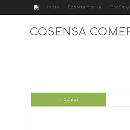
Inicio
EcoAlternative
EcoSInu
COSENSA COMERCI
Somos