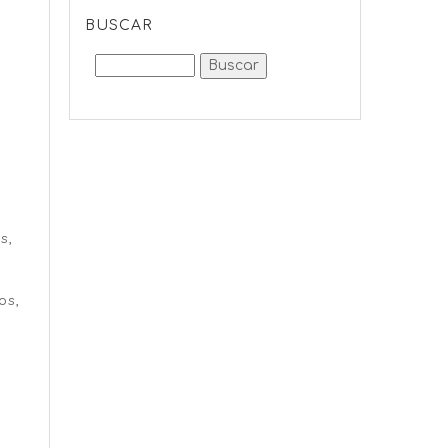
BUSCAR
a
s,
os,