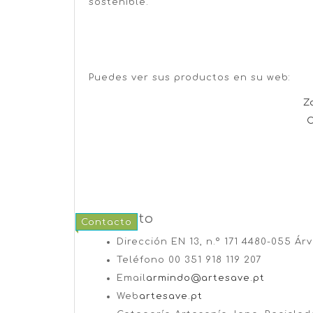
sostenible.
Puedes ver sus productos en su web:
Z
C
Contacto
Contacto
Dirección
EN 13, n.º 171 4480-055 Ár
Teléfono
00 351 918 119 207​
Email
armindo@artesave.pt
Web
artesave.pt