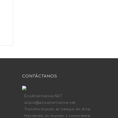
CONTÁCTANOS
EcoAlternative.NET
alipio@ecoalternative.net
Transformando el tiempo en Arte
Haciendo un mundo + consciente