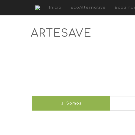
Inicio
EcoAlternative
EcoSInu
ARTESAVE
Somos