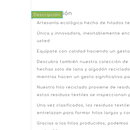
Descripción
Descripción
Artesanía ecológica hecha de hilados tex
Única y innovadora, inevitablemente enc
usted.
Equípate con calidad haciendo un gesto 
Descubra también nuestra colección de z
hechas solo de lana y algodón reciclados
mientras hacen un gesto significativo p
Nuestro hilo reciclado proviene de resid
estos residuos textiles se inspeccionan p
Una vez clasificados, los residuos textile
entrelazan para formar hilos largos y co
Gracias a los hilos producidos, podemos