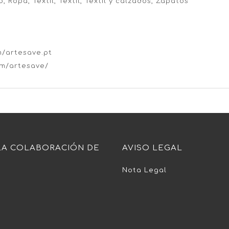
, Ropa, Textil, Textil, Textil y calzados, Zapatos
/artesave.pt
om/artesave/
LA COLABORACIÓN DE
AVISO LEGAL
Nota Legal