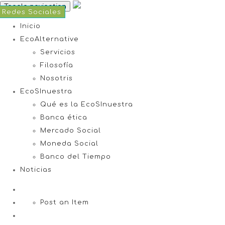
Toggle navigation
Descripción
Contacto
Redes Sociales
Inicio
EcoAlternative
Servicios
Filosofía
Nosotris
EcoSInuestra
Qué es la EcoSInuestra
Banca ética
Mercado Social
Moneda Social
Banco del Tiempo
Noticias
Post an Item