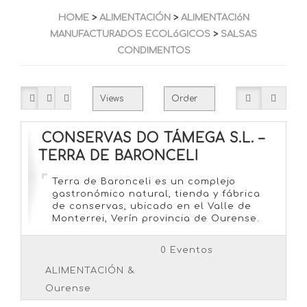
HOME
>
ALIMENTACIÓN
>
ALIMENTACIóN
MANUFACTURADOS ECOLóGICOS
>
SALSAS
CONDIMENTOS
CONSERVAS DO TÁMEGA S.L. –
TERRA DE BARONCELI
Terra de Baronceli es un complejo
gastronómico natural, tienda y fábrica
de conservas, ubicado en el Valle de
Monterrei, Verín provincia de Ourense.
Compramos frutos seleccionados a
pequeños agricultores, por lo que
0 Eventos
nuestra producción garantiza la más
alta calidad de materias primas, libre de
ALIMENTACIÓN &
semillas transgénicas, pesticidas y
Ourense
metales pesados. Para la elaboración de
nuestras […]