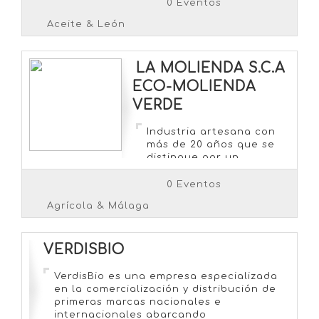
país
0 Eventos
Aceite & León
LA MOLIENDA S.C.A
ECO-MOLIENDA
VERDE
Industria artesana con
más de 20 años que se
distingue por un
proceso de producción
ecológico y respetuoso
0 Eventos
con nuestro entorno.
Agrícola & Málaga
Apostamos en nuestras
conservas por materias
primas procedentes de
VERDISBIO
la agricultura a
pequeña escala,
familiar, aquella que
VerdisBio es una empresa especializada
puede darnos una
en la comercialización y distribución de
seguridad alimentaria,
primeras marcas nacionales e
algo fundamental para
internacionales abarcando