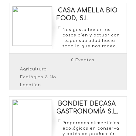
CASA AMELLA BIO
FOOD, S.L
Nos gusta hacer las
cosas bien y actuar con
responsabilidad hacia
todo lo que nos rodea.
Tenemos ética, palabra
y un compromiso firme
0 Eventos
con las personas y el
territorio. Productos
Agricultura
100% ecológicos Ni
Ecológica & No
gluten, ni lactosa, ni
huevo Productos
Location
frescos y de temporada
Ideal para veganos Sin
azúcar añadido
BONDIET DECASA
Trabajamos con
GASTRONOMÍA S.L.
simplicidad […]
Preparados alimenticios
ecológicos en conserva
y patés de producción