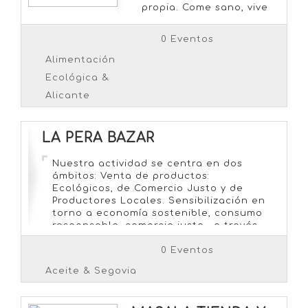
propia. Come sano, vive
mejor.
0 Eventos
Alimentación
Ecológica &
Alicante
LA PERA BAZAR
Nuestra actividad se centra en dos
ámbitos: Venta de productos:
Ecológicos, de Comercio Justo y de
Productores Locales. Sensibilización en
torno a economía sostenible, consumo
responsable, comercio justo… a través
de talleres y otras actividades. Somos
una empresa familiar, en el sentido más
0 Eventos
literal de la palabra. Venimos de
Aceite & Segovia
diferentes perfiles profesionales. De
educación, hostelería, […]