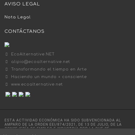
AVISO LEGAL
Nota Legal
CONTÁCTANOS
EcoAlternative.NET
alipio@ecoalternative.net
Transformando el tiempo en Arte
Haciendo un mundo + consciente
www.ecoalternative.net
ESTA ACTIVIDAD ECONÓMICA HA SIDO SUBVENCIONADA AL
AMPARO DE LA ORDEN EEI/874/2021, DE 13 DE JULIO, DE LA
CONSEJERÍA DE EMPLEO E INDUSTRIA POR LA QUE SE
ESTABLECEN LAS BASES REGULADORAS DE LAS SUBVENCIONES,