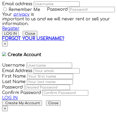
Email address
Password
Remember Me
Your
privacy
is
important to us and we will never rent or sell your
information.
Register
LOG IN
Close
FORGOT YOUR USERNAME?
×
Create Account
Username
Email Address
First Name
Last Name
Password
Confirm Password
LOG IN
Create My Account
Close
×