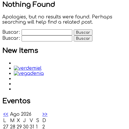
Nothing Found
Apologies, but no results were found. Perhaps
searching will help find a related post.
Buscar:
Buscar:
New Items
Eventos
<<
Ago 2026
>>
L
M
X
J
V
S
D
27
28
29
30
31
1
2